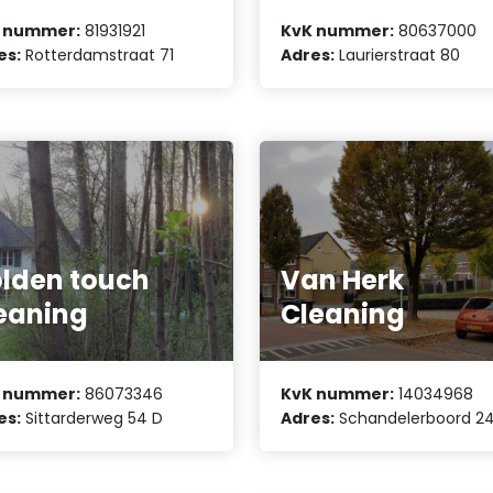
 nummer:
81931921
KvK nummer:
80637000
es:
Rotterdamstraat 71
Adres:
Laurierstraat 80
lden touch
Van Herk
eaning
Cleaning
 nummer:
86073346
KvK nummer:
14034968
es:
Sittarderweg 54 D
Adres:
Schandelerboord 2