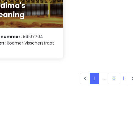
dima's
eaning
 nummer:
86107704
es:
Roemer Visscherstraat
1
...
0
1