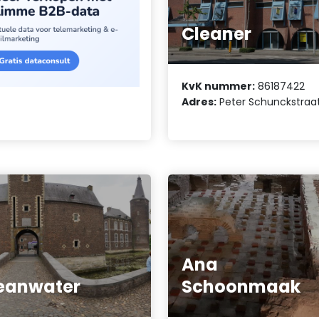
Cleaner
KvK nummer:
86187422
Adres:
Peter Schunckstraa
Ana
eanwater
Schoonmaak