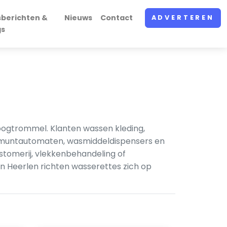
sberichten &
Nieuws
Contact
ADVERTEREN
gs
oogtrommel. Klanten wassen kleding,
n muntautomaten, wasmiddeldispensers en
tomerij, vlekkenbehandeling of
In Heerlen richten wasserettes zich op