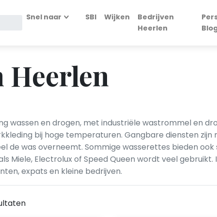
Snel naar
SBI
Wijken
Bedrijven
Per
Heerlen
Blo
n Heerlen
ing wassen en drogen, met industriële wastrommel en dr
kkleding bij hoge temperaturen. Gangbare diensten zij
eel de was overneemt. Sommige wasserettes bieden ook s
 Miele, Electrolux of Speed Queen wordt veel gebruikt. 
en, expats en kleine bedrijven.
ultaten