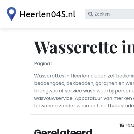
Zoek
op
bedrijfsnaam
of
Wasserette i
KvK
nummer
Pagina 1
Wasserettes in Heerlen bieden zelfbedien
beddengoed, dekbedden, gordijnen en wer
brengwas of service wash waarbij person
wasvouwservice. Apparatuur van merken als
bewoners zonder wasmachine thuis, student
15
res
Gerelateerd