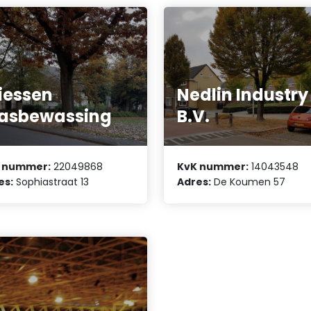
iessen
Nedlin Industry
asbewassing
B.V.
 nummer:
22049868
KvK nummer:
14043548
es:
Sophiastraat 13
Adres:
De Koumen 57