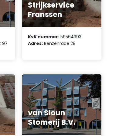
Strijkservice
Franssen
KvK nummer:
59564393
t 97
Adres:
Benzenrade 28
van Sloun
Stomerij B.V.