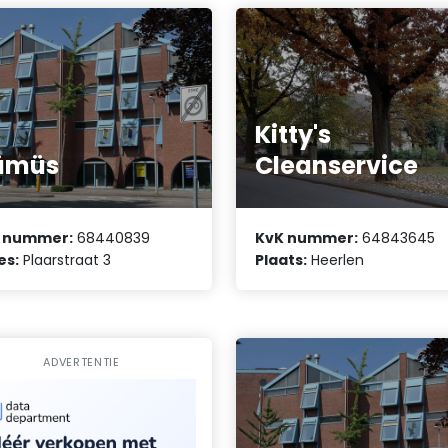
Kitty's
ümüs
Cleanservice
 nummer:
68440839
KvK nummer:
64843645
es:
Plaarstraat 3
Plaats:
Heerlen
ADVERTENTIE