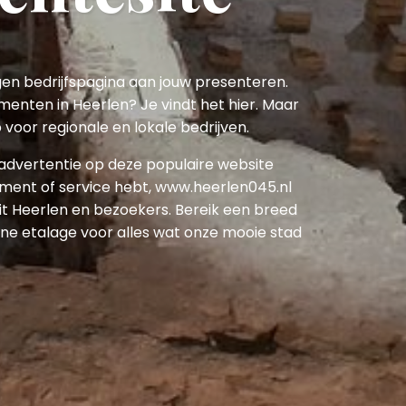
gen bedrijfspagina aan jouw presenteren.
enten in Heerlen? Je vindt het hier. Maar
voor regionale en lokale bedrijven.
 advertentie op deze populaire website
ement of service hebt, www.heerlen045.nl
 Heerlen en bezoekers. Bereik een breed
line etalage voor alles wat onze mooie stad