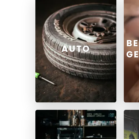
BE
AUTO
G