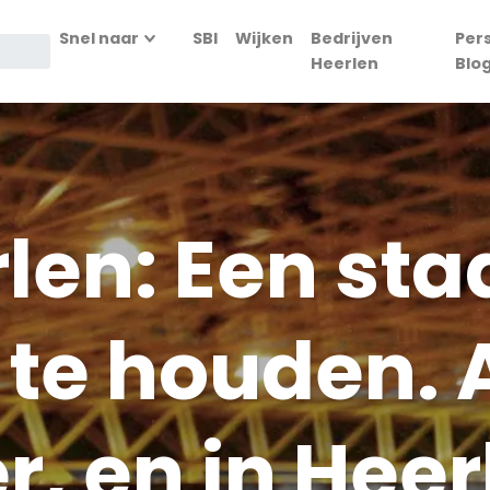
Snel naar
SBI
Wijken
Bedrijven
Per
Heerlen
Blo
len: Een st
te houden. 
r, en in Heer