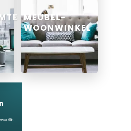
MTE
MEUBEL-
WOONWINKEL