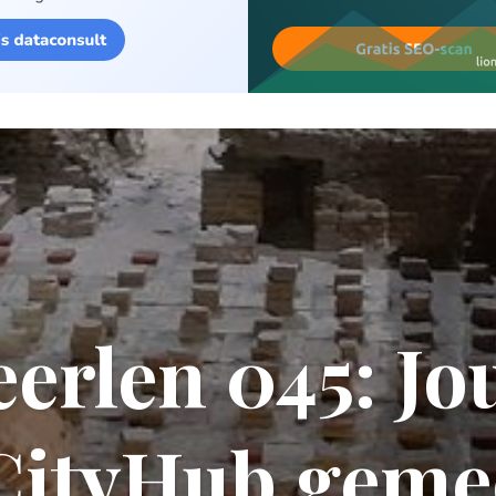
erlen 045: J
CityHub gemee