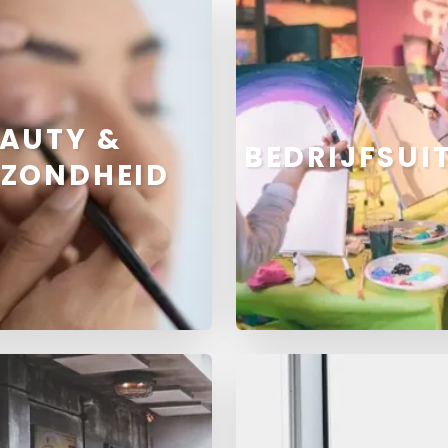
AUTY &
BEDRIJFSUI
EZONDHEID