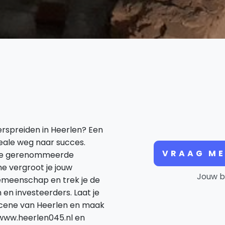
verspreiden in Heerlen? Een
eale weg naar succes.
VRAAG ME
 deze gerenommeerde
e vergroot je jouw
Jouw b
gemeenschap en trek je de
en investeerders. Laat je
 scene van Heerlen en maak
r www.heerlen045.nl en