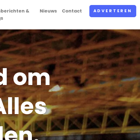
sberichten &
Nieuws
Contact
ADVERTEREN
gs
ad om
Alles
len.