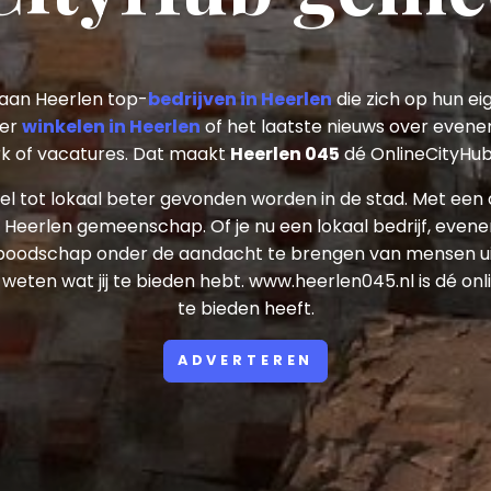
aan Heerlen top-
bedrijven in Heerlen
die zich op hun ei
ker
winkelen in Heerlen
of het laatste nieuws over evenem
erk of vacatures. Dat maakt
Heerlen 045
dé OnlineCityHub 
tel tot lokaal beter gevonden worden in de stad. Met een
e Heerlen gemeenschap. Of je nu een lokaal bedrijf, even
 boodschap onder de aandacht te brengen van mensen uit
weten wat jij te bieden hebt. www.heerlen045.nl is dé on
te bieden heeft.
ADVERTEREN