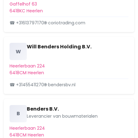
Gaffelhof 63
6418KC Heerlen
Wijk 37 Bekkerveld
☎ +31613797170
🌐 coriotrading.com
Wijk 38 Caumerveld-Douve Weien
Wijk 39 Molenberg
Will Benders Holding B.V.
W
Wijk 40 Heerlerbaan-Centrum
Wijk 41 Heerlerbaan-Schil
Heerlerbaan 224
6418CM Heerlen
Wijk 42 De Beitel
☎ +31455411270
🌐 bendersbv.nl
Benders B.V.
B
Leverancier van bouwmaterialen
Heerlerbaan 224
6418CM Heerlen