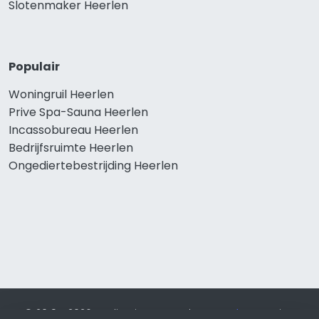
Slotenmaker Heerlen
Populair
Woningruil Heerlen
Prive Spa-Sauna Heerlen
Incassobureau Heerlen
Bedrijfsruimte Heerlen
Ongediertebestrijding Heerlen
© 2019 - 2026 Realisatie en SEO door
SEO-bureau
Lion