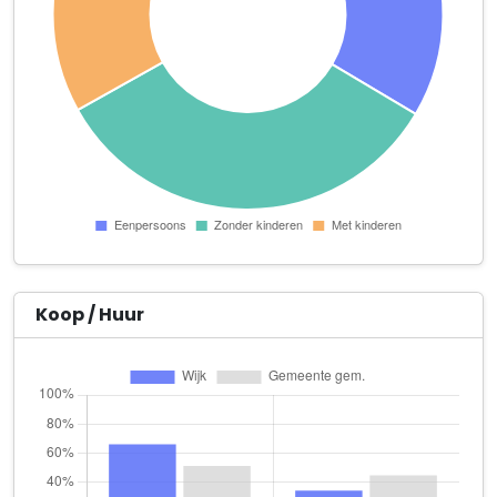
Heerlerbaan 232
Playcafé Heerlen
Zandweg 179
Roderick Beheer B.V.
Heerlerbaan 73
Sjieke Champagnes
Ridderweg 10
Aqua Zuyd Academy
Caumerboord 45
Koop / Huur
Beautysalon Ecky
Heerlerbaan 114
Bureau Bien Future Welzijnscoaching & -Consulting
Corisbergweg 30
CAMARADA Holding B.V.