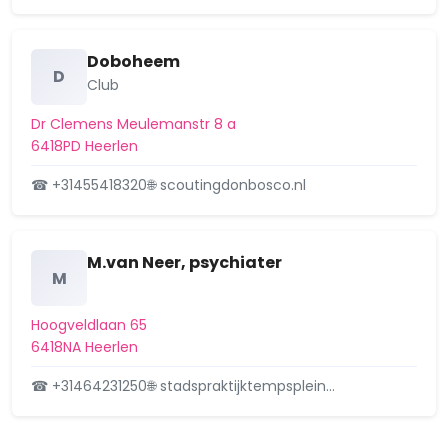
Doboheem
D
Club
Dr Clemens Meulemanstr 8 a
6418PD Heerlen
☎ +31455418320
🌐 scoutingdonbosco.nl
M.van Neer, psychiater
M
Hoogveldlaan 65
6418NA Heerlen
☎ +31464231250
🌐 stadspraktijktempsplein…