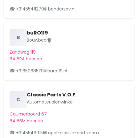
☎ +31455411270
🌐 bendersbv.nl
buRO119
B
Bouwbedrijf
Zandweg 119
6418PA Heerlen
☎ +31650685131
🌐 buro119.nl
Classic Parts V.O.F.
C
Automaterialenwinkel
Caumerboord 67
6418BM Heerlen
☎ +31455490151
🌐 opel-classic-parts.com