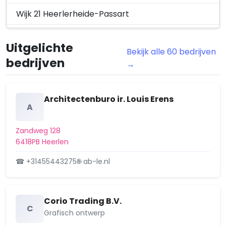
Wijk 21 Heerlerheide-Passart
Wijk 22 Heksenberg
Uitgelichte
Bekijk alle 60 bedrijven
Wijk 23 De Hei
bedrijven
→
Wijk 24 Rennemig-Beersdal
Wijk 30 Zeswegen-Nieuw Husken
Architectenburo ir. Louis Erens
A
Wijk 31 Schandelen-Grasbroek
Zandweg 128
Wijk 32 Meezenbroek-Schaesbergerveld
6418PB Heerlen
Wijk 33 Heerlen-Centrum
☎ +31455443275
🌐 ab-le.nl
Wijk 34 Eikenderveld
Corio Trading B.V.
Wijk 35 Woonboulevard-Ten Esschen
C
Grafisch ontwerp
Wijk 36 Welten-Benzenrade