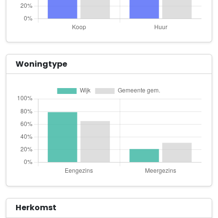
Zandweg 103
Cheriakova Holding B.V.
Imstenrade 2
DOMINO
Woningtype
Zandweg 128
Guido Bleijlevens B.V.
Ruth Firststraat 3
Huisarts Waarnemer Campman
Zandweg 131
JS Investments
Zandweg 2
Külter Projectmanagement & Ontwikkeling
Zandweg 103
Herkomst
Maatschap I.R. Ploumen