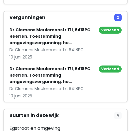
Zandweg 6
ABFY
Vergunningen
2
Sikkelhof 30
Dr Clemens Meulemanstr 17I, 6418PC
Verleend
Heerlen. Toestemming
omgevingsvergunning: he…
Dr Clemens Meulemanstr 17, 6418PC
10 juni 2025
Dr Clemens Meulemanstr 17I, 6418PC
Verleend
Heerlen. Toestemming
omgevingsvergunning: he…
Dr Clemens Meulemanstr 17, 6418PC
10 juni 2025
Buurten in deze wijk
4
Egstraat en omgeving