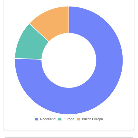
Imstenrade 1
Maison Montagne B.V.
Parc Imstenrade 122
Mann Holding B.V.
Zandweg 179
Nijland Marketing
Orionsingel 6
pedicure Ria Post
Maaierhof 2
Pedicure Salon Dinte
Egstraat 81
Peels Holding B.V.
Ruth Firststraat 21
Praktijk Dr. F.L. Wojciechowski