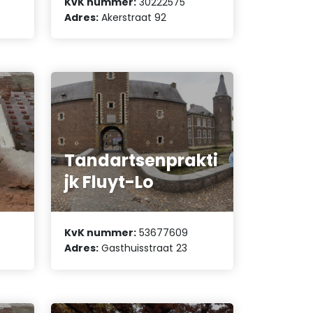
KvK nummer:
30222575
Adres:
Akerstraat 92
Tandartsenprakti
jk Fluyt-Lo
KvK nummer:
53677609
Adres:
Gasthuisstraat 23