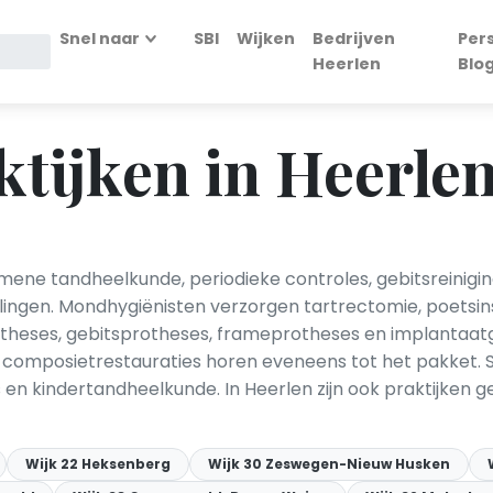
Snel naar
SBI
Wijken
Bedrijven
Per
Heerlen
Blo
tijken in Heerle
ene tandheelkunde, periodieke controles, gebitsreiniging 
ingen. Mondhygiënisten verzorgen tartrectomie, poetsin
theses, gebitsprotheses, frameprotheses en implantaatg
n composietrestauraties horen eveneens tot het pakket. 
 en kindertandheelkunde. In Heerlen zijn ook praktijken 
Wijk 22 Heksenberg
Wijk 30 Zeswegen-Nieuw Husken