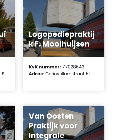
ui
Logopediepraktij
k F. Moolhuijsen
KvK nummer:
77028643
 F
Adres:
Coriovallumstraat 51
Van Oosten
Praktijk voor
Integrale