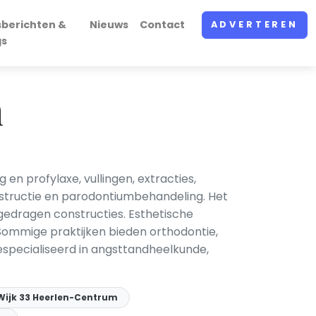
sberichten &
Nieuws
Contact
ADVERTEREN
gs
n
en profylaxe, vullingen, extracties,
structie en parodontiumbehandeling. Het
edragen constructies. Esthetische
Sommige praktijken bieden orthodontie,
gespecialiseerd in angsttandheelkunde,
Wijk 33 Heerlen-Centrum