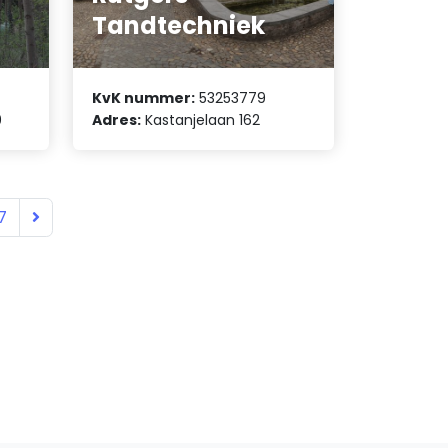
Tandtechniek
KvK nummer:
53253779
0
Adres:
Kastanjelaan 162
7