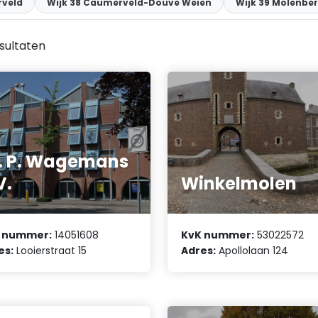
rveld
Wijk 38 Caumerveld-Douve Weien
Wijk 39 Molenbe
sultaten
. P. Wagemans
V.
Winkelmolen
 nummer:
14051608
KvK nummer:
53022572
es:
Looierstraat 15
Adres:
Apollolaan 124