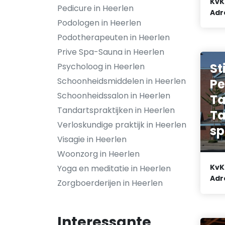
KvK
Pedicure in Heerlen
Adr
Podologen in Heerlen
Podotherapeuten in Heerlen
Prive Spa-Sauna in Heerlen
St
Psycholoog in Heerlen
Schoonheidsmiddelen in Heerlen
Pe
Schoonheidssalon in Heerlen
Ta
Tandartspraktijken in Heerlen
Ta
Verloskundige praktijk in Heerlen
sp
Visagie in Heerlen
Woonzorg in Heerlen
KvK
Yoga en meditatie in Heerlen
Adr
Zorgboerderijen in Heerlen
Interessante