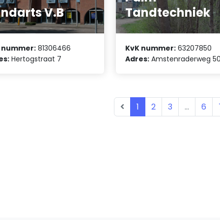
ndarts V.B
Tandtechniek
 nummer:
81306466
KvK nummer:
63207850
es:
Hertogstraat 7
Adres:
Amstenraderweg 5
1
2
3
...
6