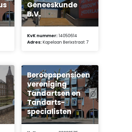
us
Geneeskunde
B.V.
KvK nummer:
14050614
Adres:
Kapelaan Berixstraat 7
Beroepspensioen
vereniging
Tandartsen en
Tandarts-
specialisten