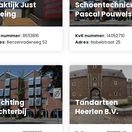
aktijk Just
Schoentechnic
eing
Pascal Pouwels
 nummer:
85113816
KvK nummer:
14052710
es:
Benzenraderweg 52
Adres:
Nobelstraat 25
ichting
Tandartsen
chterbij
Heerlen B.V.