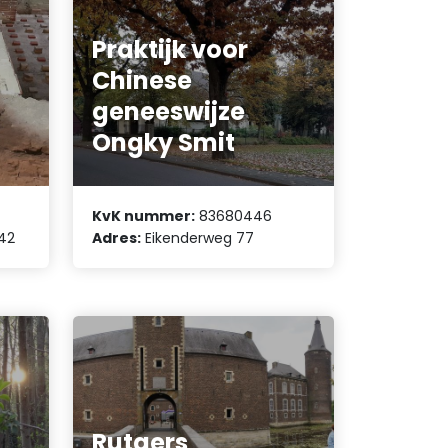
Praktijk voor
Chinese
geneeswijze
Ongky Smit
KvK nummer:
83680446
42
Adres:
Eikenderweg 77
Rutgers