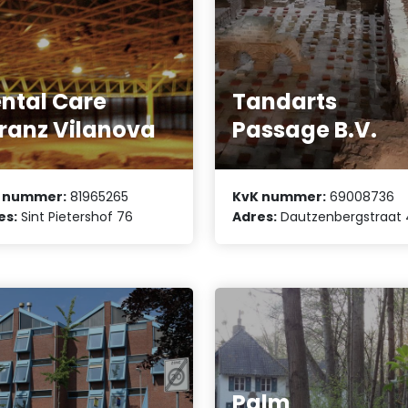
ntal Care
Tandarts
ranz Vilanova
Passage B.V.
 nummer:
81965265
KvK nummer:
69008736
es:
Sint Pietershof 76
Adres:
Dautzenbergstraat 
Palm