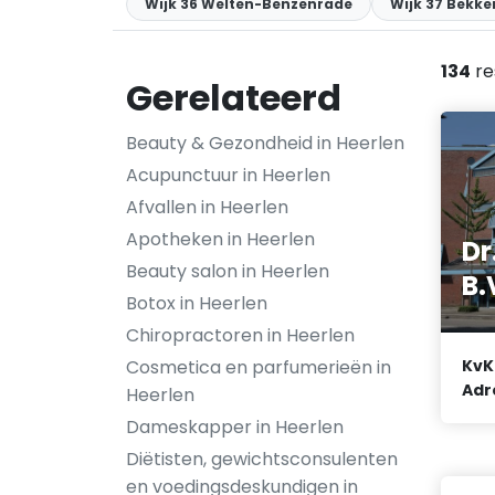
Wijk 36 Welten-Benzenrade
Wijk 37 Bekke
134
re
Gerelateerd
Beauty & Gezondheid in Heerlen
Acupunctuur in Heerlen
Afvallen in Heerlen
Apotheken in Heerlen
Dr
Beauty salon in Heerlen
B.
Botox in Heerlen
Chiropractoren in Heerlen
Cosmetica en parfumerieën in
KvK
Adr
Heerlen
Dameskapper in Heerlen
Diëtisten, gewichtsconsulenten
en voedingsdeskundigen in