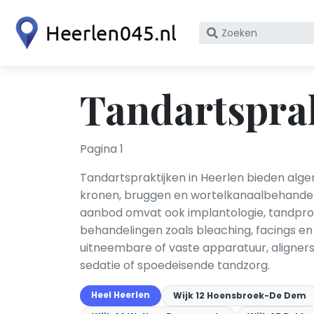
Zoek
op
bedrijfsnaam
of
Tandartsprak
KvK
nummer
Pagina 1
Tandartspraktijken in Heerlen bieden algem
kronen, bruggen en wortelkanaalbehandel
aanbod omvat ook implantologie, tandpro
behandelingen zoals bleaching, facings e
uitneembare of vaste apparatuur, aligners
sedatie of spoedeisende tandzorg.
Heel Heerlen
Wijk 12 Hoensbroek-De Dem