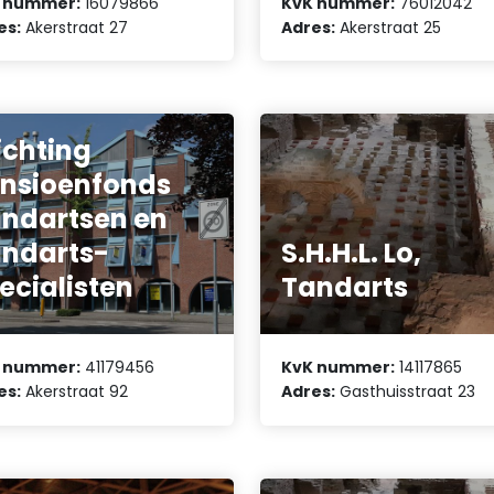
 nummer:
16079866
KvK nummer:
76012042
es:
Akerstraat 27
Adres:
Akerstraat 25
ichting
nsioenfonds
ndartsen en
ndarts-
S.H.H.L. Lo,
ecialisten
Tandarts
 nummer:
41179456
KvK nummer:
14117865
es:
Akerstraat 92
Adres:
Gasthuisstraat 23