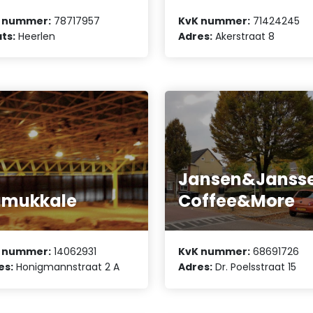
 nummer:
78717957
KvK nummer:
71424245
ts:
Heerlen
Adres:
Akerstraat 8
Jansen&Janss
amukkale
Coffee&More
 nummer:
14062931
KvK nummer:
68691726
es:
Honigmannstraat 2 A
Adres:
Dr. Poelsstraat 15