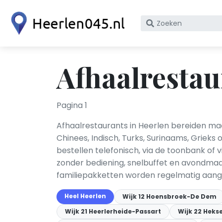
Zoek
op
bedrijfsnaam
of
Afhaalrestau
KvK
nummer
Pagina 1
Afhaalrestaurants in Heerlen bereiden ma
Chinees, Indisch, Turks, Surinaams, Grieks 
bestellen telefonisch, via de toonbank of
zonder bediening, snelbuffet en avondmaa
familiepakketten worden regelmatig aan
Heel Heerlen
Wijk 12 Hoensbroek-De Dem
Wijk 21 Heerlerheide-Passart
Wijk 22 Heks