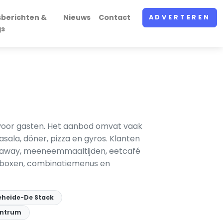
sberichten &
Nieuws
Contact
ADVERTEREN
gs
d voor gasten. Het aanbod omvat vaak
masala, döner, pizza en gyros. Klanten
keaway, meeneem­maaltijden, eetcafé
jdboxen, combinatiemenus en
ieheide-De Stack
entrum