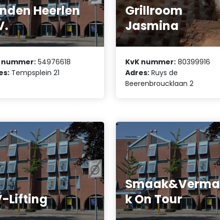
nden Heerlen
Grillroom
V.
Jasmina
 nummer:
54976618
KvK nummer:
80399916
es:
Tempsplein 21
Adres:
Ruys de
Beerenbroucklaan 2
Smaak&Verma
-Lifting
k On Tour