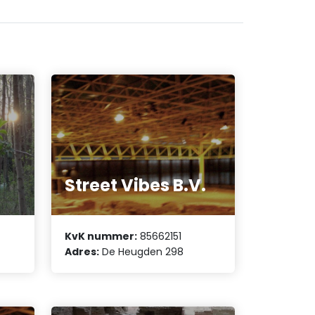
Street Vibes B.V.
KvK nummer:
85662151
Adres:
De Heugden 298