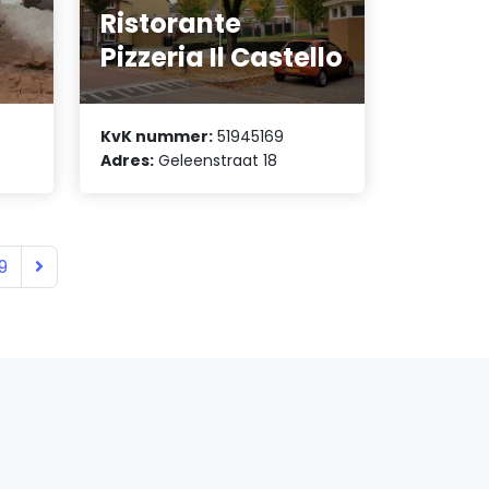
Ristorante
Pizzeria Il Castello
KvK nummer:
51945169
Adres:
Geleenstraat 18
9