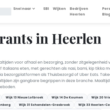
Snel naar
SBI
Wijken
Bedrijven
Per
Heerlen
Blo
rants in Heerlen
altijden voor afhaal en bezorging, zonder zitgelegenhei
of Italiaans eten, met gerechten als nasi, bami, kip tikka 
 via bezorgplatformen als Thuisbezorgd of Uber Eats. Ta
ltijden zijn gangbare begrippen in deze branche. Maalti
geboden.
Wijk 13 Nieuw Lotbroek
Wijk 14 De Koumen
Wijk 20 Vr
enberg
Wijk 31 Schandelen-Grasbroek
Wijk 33 Heerlen-C