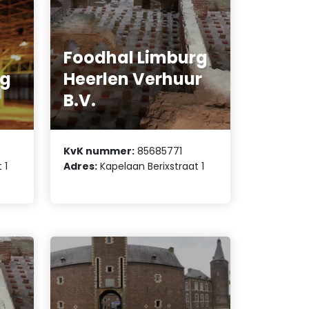
Foodhal Limburg
rg
Heerlen Verhuur
B.V.
KvK nummer:
85685771
 1
Adres:
Kapelaan Berixstraat 1