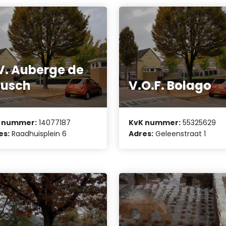
V. Auberge de
ousch
V.O.F. Bolago
 nummer:
14077187
KvK nummer:
55325629
es:
Raadhuisplein 6
Adres:
Geleenstraat 1