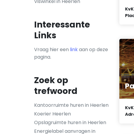
Viswinkel in Heerlen
KvK
Plaa
Interessante
Links
Vraag hier een
link
aan op deze
pagina.
Zoek op
P
trefwoord
Kantoorruimte huren in Heerlen
KvK
Koerier Heerlen
Adr
Opslagruimte huren in Heerlen
Energielabel aanvragen in