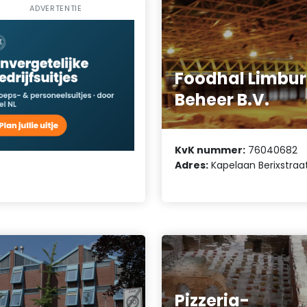
ADVERTENTIE
Foodhal Limbu
Beheer B.V.
KvK nummer:
76040682
Adres:
Kapelaan Berixstraat
Pizzeria-