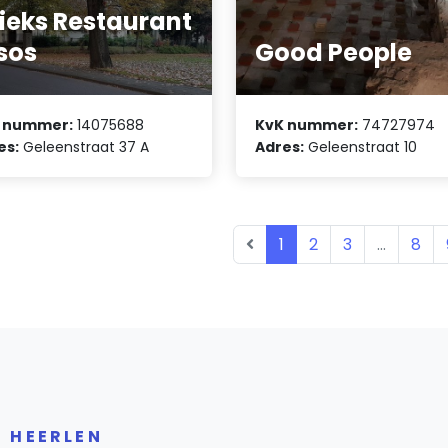
ieks Restaurant
sos
Good People
 nummer:
14075688
KvK nummer:
74727974
es:
Geleenstraat 37 A
Adres:
Geleenstraat 10
1
2
3
...
8
R HEERLEN