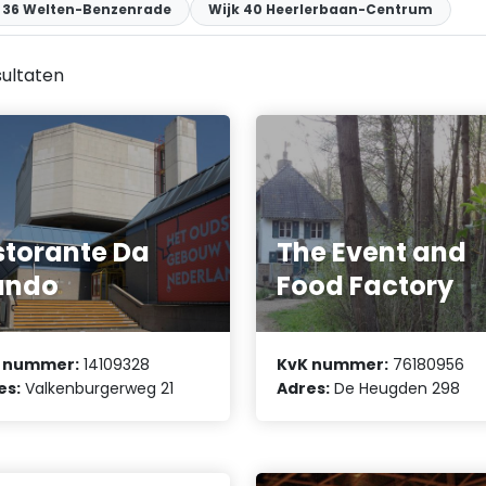
k 36 Welten-Benzenrade
Wijk 40 Heerlerbaan-Centrum
ultaten
storante Da
The Event and
ando
Food Factory
 nummer:
14109328
KvK nummer:
76180956
es:
Valkenburgerweg 21
Adres:
De Heugden 298