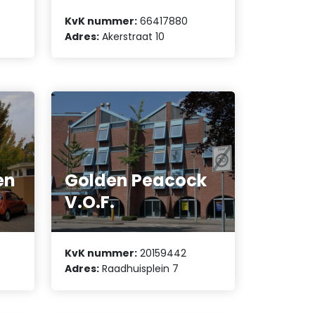
KvK nummer:
66417880
Adres:
Akerstraat 10
en
Golden Peacock
V.O.F.
KvK nummer:
20159442
Adres:
Raadhuisplein 7