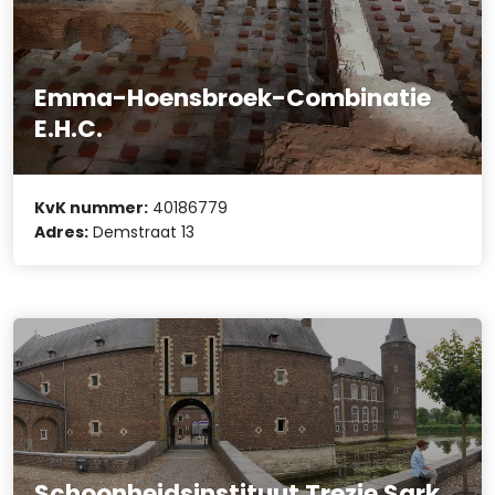
Emma-Hoensbroek-Combinatie
E.H.C.
KvK nummer:
40186779
Adres:
Demstraat 13
Schoonheidsinstituut Trezie Sark