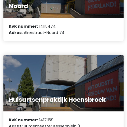
Noord
KvK nummer:
14115474
Adres:
Akerstraat-Noord 74
Huisartsenpraktijk Hoensbroek
KvK nummer:
14121159
Adres:
Burgemeester Kessenplein 3