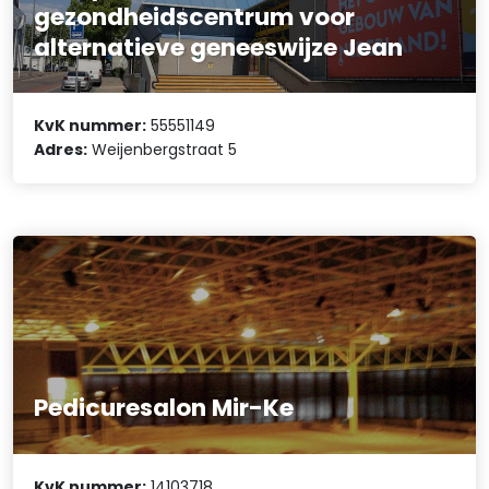
gezondheidscentrum voor
alternatieve geneeswijze Jean
KvK nummer:
55551149
Adres:
Weijenbergstraat 5
Pedicuresalon Mir-Ke
KvK nummer:
14103718