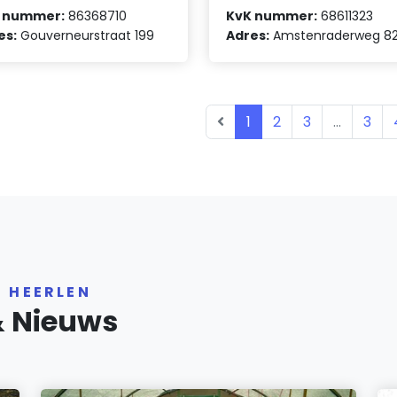
 nummer:
86368710
KvK nummer:
68611323
es:
Gouverneurstraat 199
Adres:
Amstenraderweg 8
1
2
3
...
3
R HEERLEN
& Nieuws