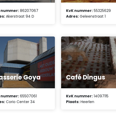
 nummer:
86207067
KvK nummer:
55325629
es:
Akerstraat 94 D
Adres:
Geleenstraat 1
asserie Goya
Café Dingus
 nummer:
65507061
KvK nummer:
14097115
es:
Corio Center 34
Plaats:
Heerlen