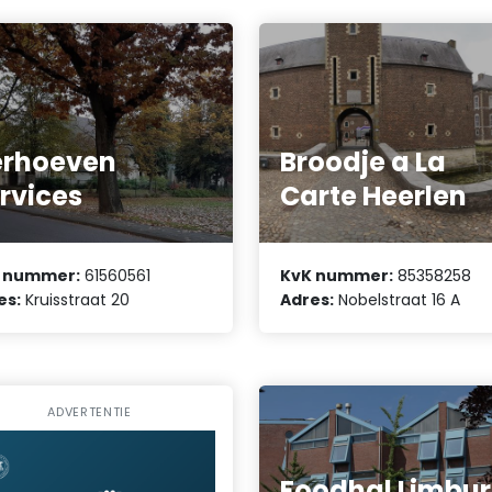
erhoeven
Broodje a La
rvices
Carte Heerlen
 nummer:
61560561
KvK nummer:
85358258
es:
Kruisstraat 20
Adres:
Nobelstraat 16 A
ADVERTENTIE
Foodhal Limbu