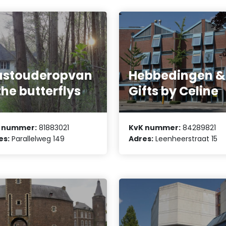
astouderopvan
Hebbedingen &
the butterflys
Gifts by Celine
 nummer:
81883021
KvK nummer:
84289821
es:
Parallelweg 149
Adres:
Leenheerstraat 15