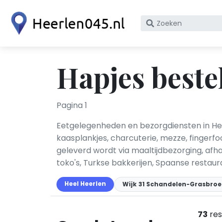
Zoek
op
bedrijfsnaam
of
Hapjes beste
KvK
nummer
Pagina 1
Eetgelegenheden en bezorgdiensten in Hee
kaasplankjes, charcuterie, mezze, fingerfo
geleverd wordt via maaltijdbezorging, afh
toko's, Turkse bakkerijen, Spaanse restaur
Heel Heerlen
Wijk 31 Schandelen-Grasbroe
73
res