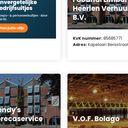
Heerlen Verhuu
B.V.
KvK nummer:
85685771
Adres:
Kapelaan Berixstraat
ndy's
recaservice
V.O.F. Bolago