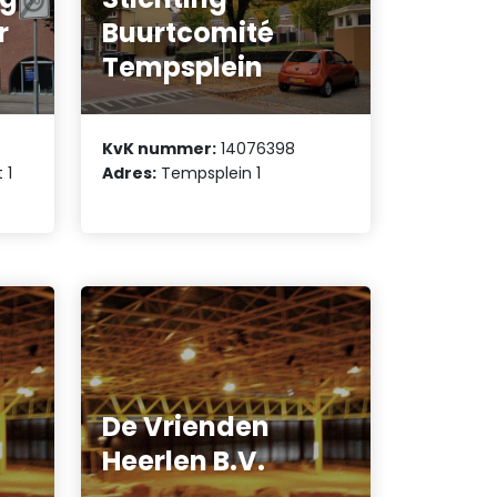
r
Buurtcomité
Tempsplein
KvK nummer:
14076398
 1
Adres:
Tempsplein 1
De Vrienden
Heerlen B.V.