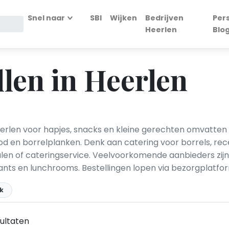
Snel naar
SBI
Wijken
Bedrijven
Per
Heerlen
Blo
llen in Heerlen
rlen voor hapjes, snacks en kleine gerechten omvatten 
od en borrelplanken. Denk aan catering voor borrels, rec
alen of cateringservice. Veelvoorkomende aanbieders zijn
ants en lunchrooms. Bestellingen lopen via bezorgplatfor
k
ultaten