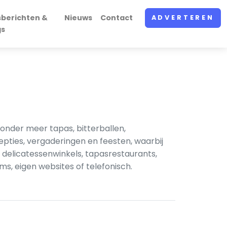
sberichten &
Nieuws
Contact
ADVERTEREN
gs
onder meer tapas, bitterballen,
epties, vergaderingen en feesten, waarbij
 delicatessenwinkels, tapasrestaurants,
ms, eigen websites of telefonisch.