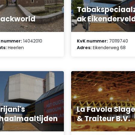
Tabakspeciaal
ackworld
ak Eikendervel
 nummer:
14042010
KvK nummer:
70119740
ts:
Heerlen
Adres:
Eikenderweg 68
rijani's
La Favola Slage
haalmaaltijden
& Traiteur B.V.