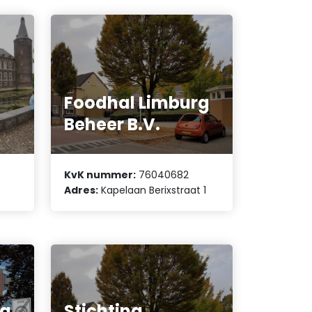
Foodhal Limburg
Beheer B.V.
KvK nummer:
76040682
Adres:
Kapelaan Berixstraat 1
rg
Stichting