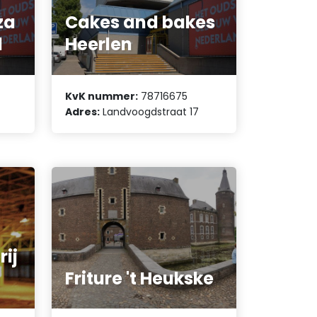
za
Cakes and bakes
d
Heerlen
KvK nummer:
78716675
Adres:
Landvoogdstraat 17
rij
Friture 't Heukske