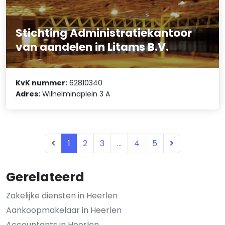
Stichting Administratiekantoor
van aandelen in Litams B.V.
KvK nummer:
62810340
Adres:
Wilhelminaplein 3 A
1
2
3
...
4
5
Gerelateerd
Zakelijke diensten in Heerlen
Aankoopmakelaar in Heerlen
Accountants in Heerlen