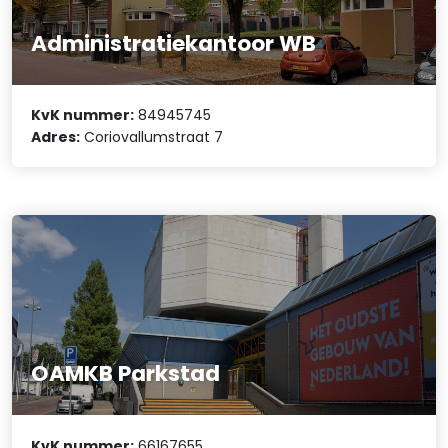
Administratiekantoor WB
KvK nummer:
84945745
Adres:
Coriovallumstraat 7
OAMKB Parkstad
KvK nummer:
66167655