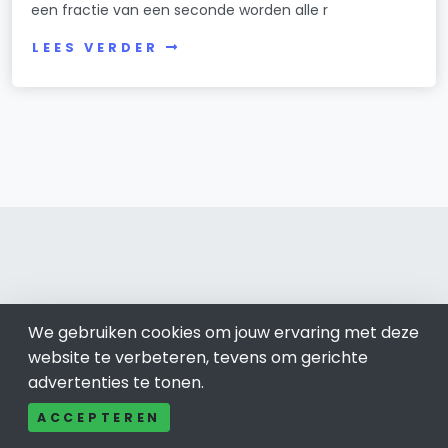
een fractie van een seconde worden alle r
LEES VERDER
Heerlen 045
We gebruiken cookies om jouw ervaring met deze
Bel ons: 085-04 10 177
website te verbeteren, tevens om gerichte
Contact
advertenties te tonen.
Adverteren
ACCEPTEREN
Over ons