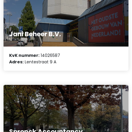
Jani Beheer B.V.
KvK nummer:
14026587
Adres:
Lentestraat 9 A
Spronck Accountancy