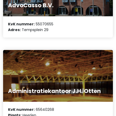
AdvoCasso B.V.
KvK nummer:
55070655
Adres:
Tempsplein 29
Administratiekantoor J.H. Otten
KvK nummer:
65640268
Plaats:
Heerlen