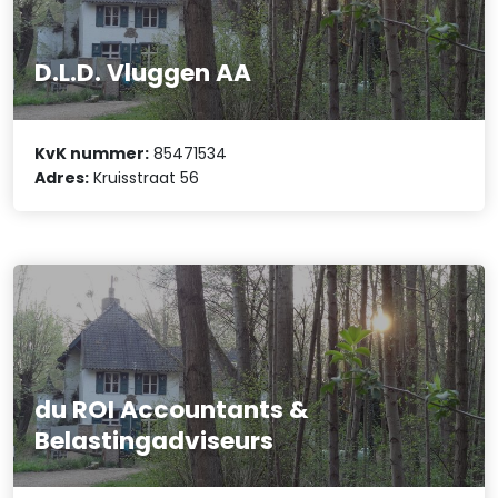
D.L.D. Vluggen AA
KvK nummer:
85471534
Adres:
Kruisstraat 56
du ROI Accountants &
Belastingadviseurs