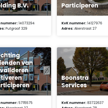
lding B.V.
Participeren
 nummer:
14073294
KvK nummer:
14127976
es:
Putgraaf 329
Adres:
Akerstraat 27
ichting
ienden van
valideren
tiveren
Boonstra
rticiperen
Services
 nummer:
57115575
KvK nummer:
83722637
ichting
es:
Akerstraat 27
Adres:
Akerstraat 78