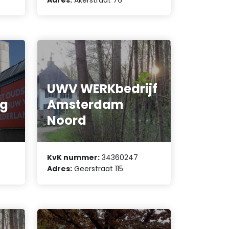
UWV WERKbedrijf
ng
Amsterdam
Noord
KvK nummer:
34360247
Adres:
Geerstraat 115