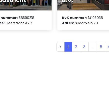
astricht
B.V.
 nummer:
58590218
KvK nummer:
14103038
es:
Geerstraat 42 A
Adres:
Spoorplein 20
1
2
3
...
5