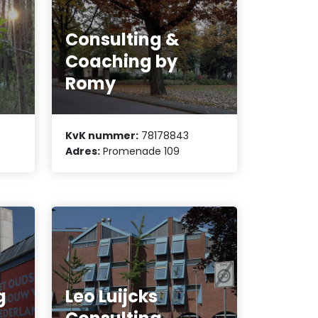
Consulting &
Coaching by
Romy
KvK nummer:
78178843
Adres:
Promenade 109
g
Leo Luijcks