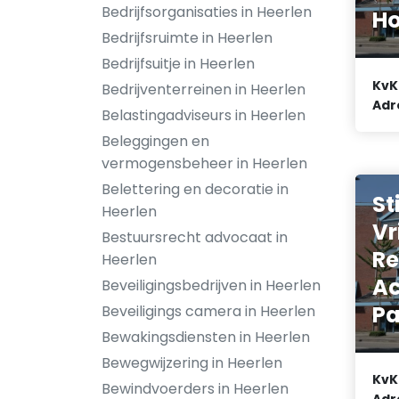
Bedrijfsorganisaties in Heerlen
Ho
Bedrijfsruimte in Heerlen
Bedrijfsuitje in Heerlen
KvK
Bedrijventerreinen in Heerlen
Adr
Belastingadviseurs in Heerlen
Beleggingen en
vermogensbeheer in Heerlen
Belettering en decoratie in
St
Heerlen
Vr
Bestuursrecht advocaat in
Re
Heerlen
Ac
Beveiligingsbedrijven in Heerlen
Pa
Beveiligings camera in Heerlen
Bewakingsdiensten in Heerlen
Bewegwijzering in Heerlen
KvK
St
Bewindvoerders in Heerlen
Adr