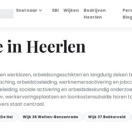
Snel naar
SBI
Wijken
Bedrijven
Per
Heerlen
Blo
e in Heerlen
den werklozen, arbeidsongeschikten en langdurig zieken 
ching, arbeidstoeleiding, werknemersactivering en jobc
iding, sociale activering en arbeidsdeskundig onderzo
oor, werkervaringsplaatsen en loonkostensubsidie horen
ers staat centraal.
 De Hei
Wijk 36 Welten-Benzenrade
Wijk 37 Bekkerveld