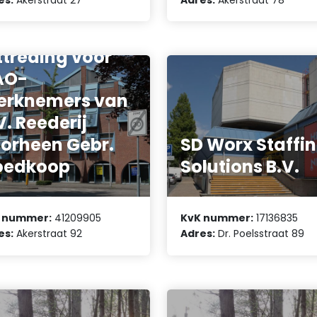
ijwillige
rvroegde
ttreding voor
AO-
erknemers van
V. Reederij
orheen Gebr.
SD Worx Staffi
oedkoop
Solutions B.V.
 nummer:
41209905
KvK nummer:
17136835
es:
Akerstraat 92
Adres:
Dr. Poelsstraat 89