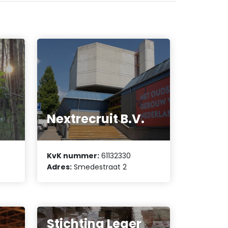
Nextrecruit B.V.
KvK nummer:
61132330
Adres:
Smedestraat 2
Stichting Leger