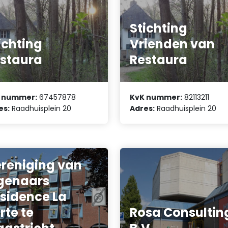
Stichting
ichting
Vrienden van
staura
Restaura
 nummer:
67457878
KvK nummer:
82113211
es:
Raadhuisplein 20
Adres:
Raadhuisplein 20
reniging van
genaars
sidence La
rte te
Rosa Consultin