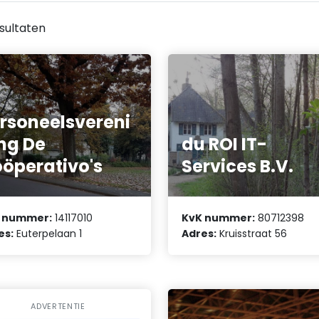
sultaten
rsoneelsvereni
ng De
du ROI IT-
öperativo's
Services B.V.
 nummer:
14117010
KvK nummer:
80712398
es:
Euterpelaan 1
Adres:
Kruisstraat 56
ADVERTENTIE