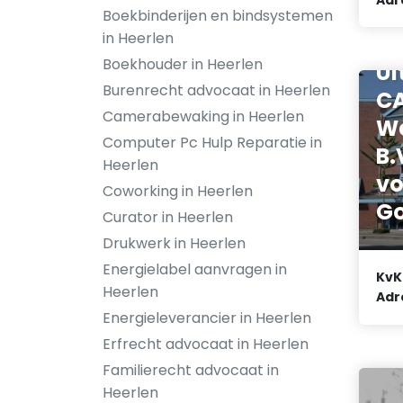
Vr
Boekbinderijen en bindsystemen
in Heerlen
Ve
Boekhouder in Heerlen
Ui
Burenrecht advocaat in Heerlen
C
Camerabewaking in Heerlen
W
Computer Pc Hulp Reparatie in
B.
Heerlen
vo
Coworking in Heerlen
G
Curator in Heerlen
Drukwerk in Heerlen
Energielabel aanvragen in
KvK
Heerlen
Adr
Energieleverancier in Heerlen
Erfrecht advocaat in Heerlen
Familierecht advocaat in
Heerlen