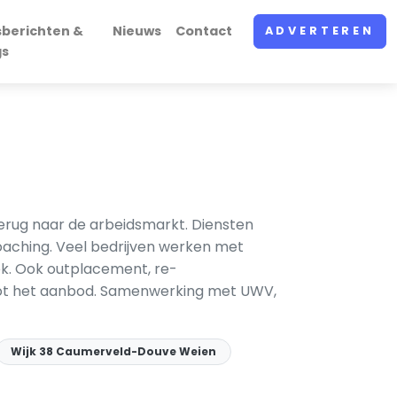
sberichten &
Nieuws
Contact
ADVERTEREN
gs
terug naar de arbeidsmarkt. Diensten
oaching. Veel bedrijven werken met
ek. Ook outplacement, re-
 tot het aanbod. Samenwerking met UWV,
Wijk 38 Caumerveld-Douve Weien