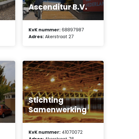
Ascenditur B.V.
KvK nummer:
68897987
Adres:
Akerstraat 27
Stichting
Samenwerking
KvK nummer:
41070072
Adres:
Akerstraat 76