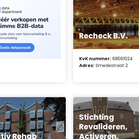
Recheck B.V.
KvK nummer:
68561024
Adres:
Smedestraat 2
Stichting
Revalideren,
tiv Rehab
Activeren,