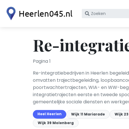
Zoek
op
bedrijfsnaam
of
Re-integrati
KvK
nummer
Pagina 1
Re-integratiebedrijven in Heerlen begelei
omvatten trajectbegeleiding, loopbaancoa
poortwachtertrajecten, WIA- en WW-begele
integratietrajecten eerste en tweede sp
gemeentelijke sociale diensten en werkgev
Heel Heerlen
Wijk 11 Mariarade
Wijk 23
Wijk 39 Molenberg