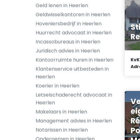
Geld lenen in Heerlen
Geldwisselkantoren in Heerlen
Hoveniersbedrijf in Heerlen
St
Huurrecht advocaat in Heerlen
Re
Incassobureaus in Heerlen
Juridisch advies in Heerlen
Kantoorruimte huren in Heerlen
KvK
Adr
Klantenservice uitbesteden in
Heerlen
Koerier in Heerlen
Letselschaderecht advocaat in
Ve
Heerlen
ei
Makelaars in Heerlen
Ré
Management advies in Heerlen
Po
Notarissen in Heerlen
Ondernemen in Heerlen