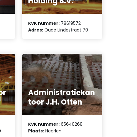
Holding B.V.
KvK nummer:
78619572
Adres:
Oude Lindestraat 70
or
Administratiekan
toor J.H. Otten
KvK nummer:
65640268
0
Plaats:
Heerlen