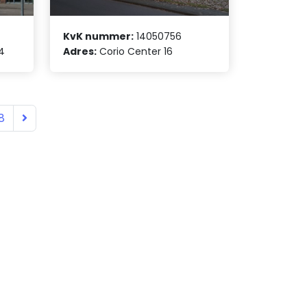
KvK nummer:
14050756
4
Adres:
Corio Center 16
8