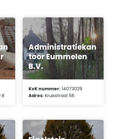
an
Administratiekan
r
toor Eummelen
B.V.
KvK nummer:
14073029
 B
Adres:
Kruisstraat 56