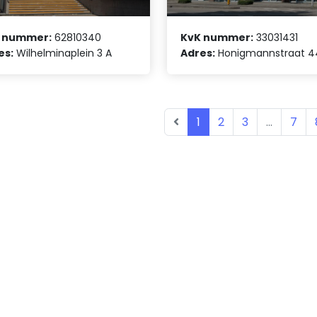
 nummer:
62810340
KvK nummer:
33031431
es:
Wilhelminaplein 3 A
Adres:
Honigmannstraat 4
1
2
3
...
7