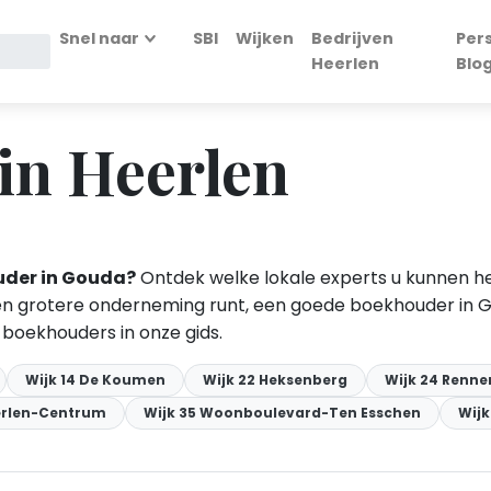
Snel naar
SBI
Wijken
Bedrijven
Per
Heerlen
Blo
in Heerlen
uder in Gouda?
Ontdek welke lokale experts u kunnen h
en grotere onderneming runt, een goede boekhouder in Gou
n boekhouders in onze gids.
Wijk 14 De Koumen
Wijk 22 Heksenberg
Wijk 24 Renn
erlen-Centrum
Wijk 35 Woonboulevard-Ten Esschen
Wij