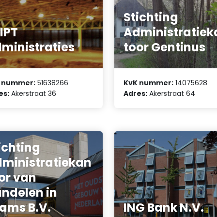
Stichting
IPT
Administratiek
ministraties
toor Gentinus
 nummer:
51638266
KvK nummer:
14075628
es:
Akerstraat 36
Adres:
Akerstraat 64
ichting
ministratiekan
or van
ndelen in
tams B.V.
ING Bank N.V.