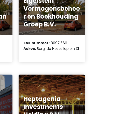
Eigelstein
Vermogensbehee
an
r en Boekhouding
Groep B.V.
KvK nummer:
80921566
Adres:
Burg. de Hesselleplein 31
Heptagenia
Investments