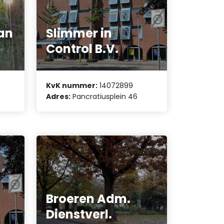
an
Slimmer in
Control B.V.
KvK nummer:
14072899
Adres:
Pancratiusplein 46
Broeren Adm.
Dienstverl.