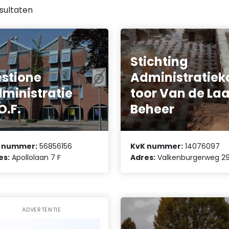
sultaten
Stichting
stione
Administratiek
ministratie
toor Van de Laa
O.F.
Beheer
 nummer:
56856156
KvK nummer:
14076097
es:
Apollolaan 7 F
Adres:
Valkenburgerweg 29
ADVERTENTIE