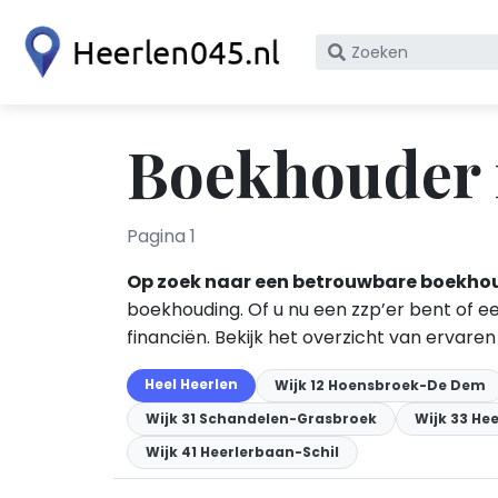
Zoek
op
bedrijfsnaam
of
Boekhouder 
KvK
nummer
Pagina 1
Op zoek naar een betrouwbare boekho
boekhouding. Of u nu een zzp’er bent of e
financiën. Bekijk het overzicht van ervare
Heel Heerlen
Wijk 12 Hoensbroek-De Dem
Wijk 31 Schandelen-Grasbroek
Wijk 33 He
Wijk 41 Heerlerbaan-Schil