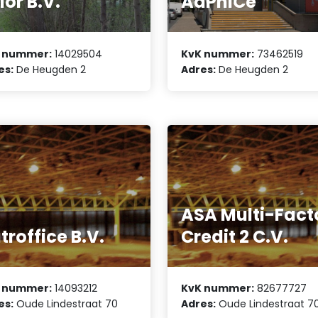
lor B.V.
AdPhiCe
 nummer:
14029504
KvK nummer:
73462519
es:
De Heugden 2
Adres:
De Heugden 2
ASA Multi-Fact
troffice B.V.
Credit 2 C.V.
 nummer:
14093212
KvK nummer:
82677727
es:
Oude Lindestraat 70
Adres:
Oude Lindestraat 7