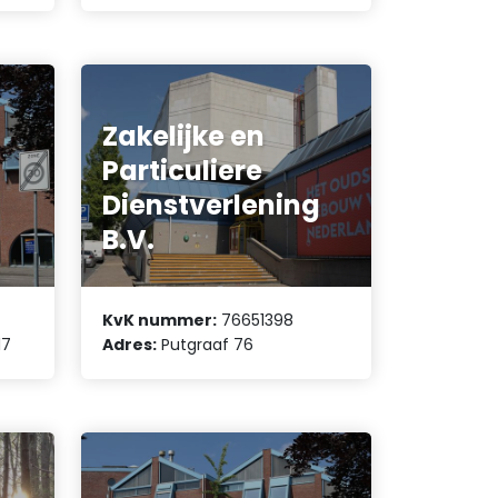
Zakelijke en
Particuliere
Dienstverlening
B.V.
KvK nummer:
76651398
17
Adres:
Putgraaf 76