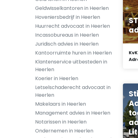
Geldwisselkantoren in Heerlen
Hoveniersbedrijf in Heerlen
ST
Huurrecht advocaat in Heerlen
ad
Incassobureaus in Heerlen
Juridisch advies in Heerlen
Kantoorruimte huren in Heerlen
KvK
Adr
Klantenservice uitbesteden in
Heerlen
Koerier in Heerlen
Letselschaderecht advocaat in
St
Heerlen
Ad
Makelaars in Heerlen
to
Management advies in Heerlen
aa
Notarissen in Heerlen
Li
Ondernemen in Heerlen