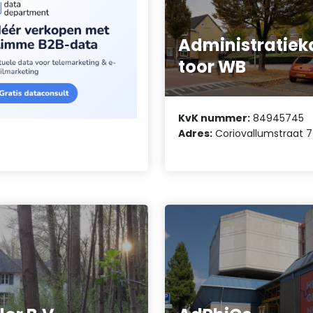
Administratiek
toor WB
KvK nummer:
84945745
Adres:
Coriovallumstraat 7