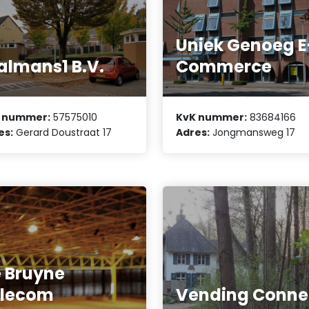
Uniek Genoeg E
almans1 B.V.
Commerce
 nummer:
57575010
KvK nummer:
83684166
es:
Gerard Doustraat 17
Adres:
Jongmansweg 17
 Bruyne
elecom
Vending Conne