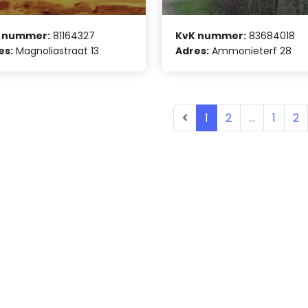
 nummer:
81164327
KvK nummer:
83684018
es:
Magnoliastraat 13
Adres:
Ammonieterf 28
1
2
...
1
2