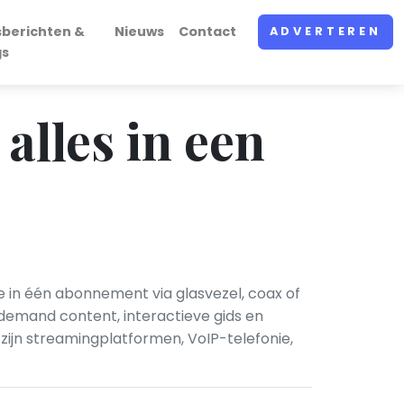
sberichten &
Nieuws
Contact
ADVERTEREN
gs
 alles in een
ie in één abonnement via glasvezel, coax of
demand content, interactieve gids en
ijn streamingplatformen, VoIP-telefonie,