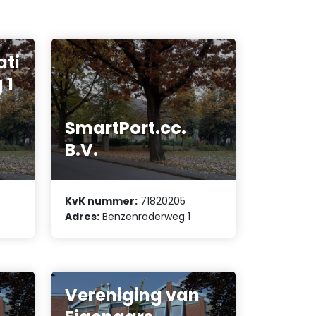
ati
 1
SmartPort.cc.
B.V.
KvK nummer:
71820205
Adres:
Benzenraderweg 1
Vereniging van