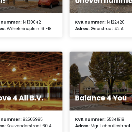
i?
oneven numme
 nummer:
14130042
KvK nummer:
14122420
es:
Wilhelminaplein 16 -18
Adres:
Geerstraat 42 A
ve 4 All B.V.
Balance 4 You
 nummer:
82505985
KvK nummer:
55341918
es:
Kouvenderstraat 60 A
Adres:
Mgr. Lebouillestraat