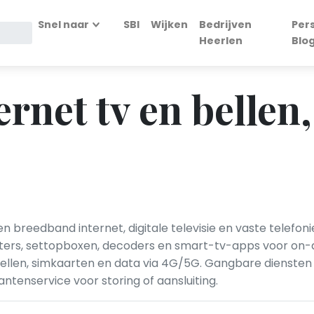
Snel naar
SBI
Wijken
Bedrijven
Per
Heerlen
Blo
ternet tv en bellen,
 breedband internet, digitale televisie en vaste telefon
ters, settopboxen, decoders en smart-tv-apps voor on-
len, simkaarten en data via 4G/5G. Gangbare diensten z
ntenservice voor storing of aansluiting.