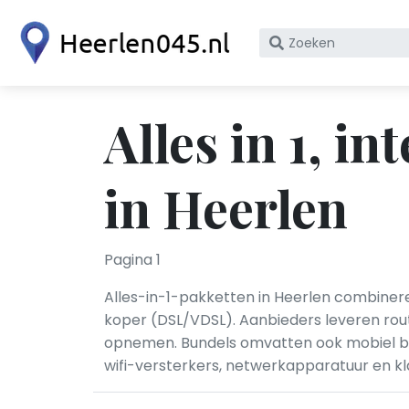
Zoek
op
bedrijfsnaam
of
Alles in 1, in
KvK
nummer
in Heerlen
Pagina 1
Alles-in-1-pakketten in Heerlen combineren
koper (DSL/VDSL). Aanbieders leveren rou
opnemen. Bundels omvatten ook mobiel bel
wifi-versterkers, netwerkapparatuur en kla