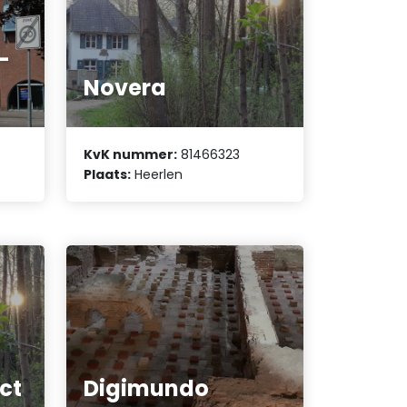
-
Novera
KvK nummer:
81466323
Plaats:
Heerlen
ct
Digimundo