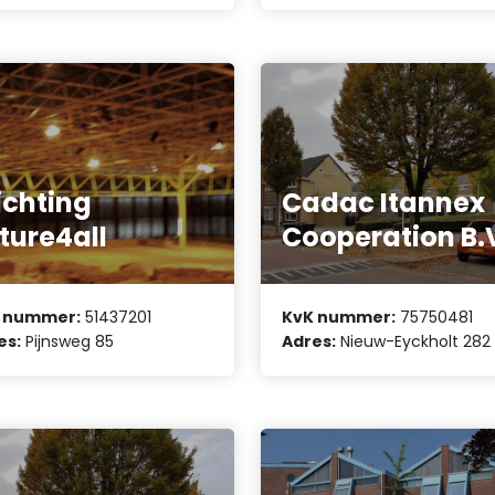
ichting
Cadac Itannex
ture4all
Cooperation B.
 nummer:
51437201
KvK nummer:
75750481
es:
Pijnsweg 85
Adres:
Nieuw-Eyckholt 282