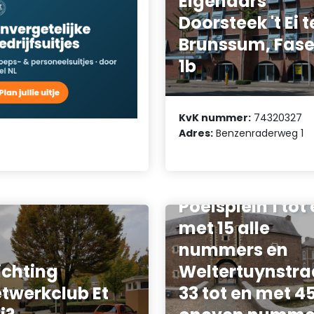
Eigenaars
Doorsteek 't Ei t
Brunssum, Fas
1b
KvK nummer:
74320327
Adres:
Benzenraderweg 1
Vereniging van
Eigenaars
Monseigneur
Poelsplein 1 tot
met 15 alle
nummers en
ichting
Weltertuynstra
twerkclub Et
33 tot en met 4