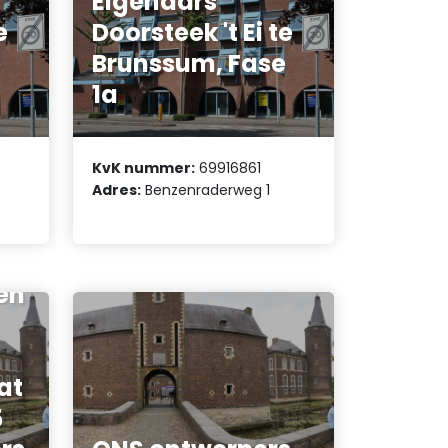
Eigenaars
e
Doorsteek 't Ei te
e
Brunssum, Fase
1a
KvK nummer:
69916861
Adres:
Benzenraderweg 1
 en
at
5