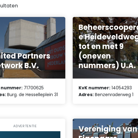
ultaten
Beheerscooper
e Heideveldweg
tot en met 9
ited Partners
(oneven
twork B.V.
nummers) U.A.
 nummer:
71700625
KvK nummer:
14054293
es:
Burg. de Hesselleplein 31
Adres:
Benzenraderweg 1
ADVERTENTIE
Vereniging van