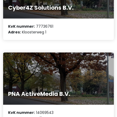
Cyber4Z Solutions B.V.
KvK nummer:
77736761
Adres:
Kloosterweg 1
PNA ActiveMedia B.V.
KvK nummer:
14069543