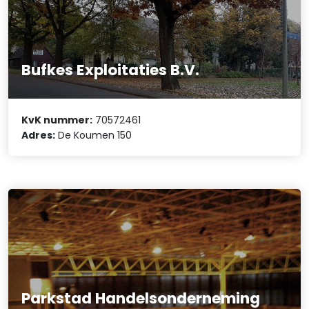
Bufkes Exploitaties B.V.
KvK nummer:
70572461
Adres:
De Koumen 150
Parkstad Handelsonderneming