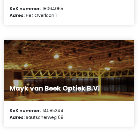
KvK nummer:
18064065
Adres:
Het Overloon 1
Mayk van Beek Optiek B.V.
KvK nummer:
14085244
Adres:
Bautscherweg 68