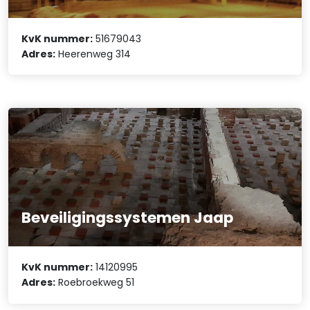
KvK nummer:
51679043
Adres:
Heerenweg 314
Beveiligingssystemen Jaap
KvK nummer:
14120995
Adres:
Roebroekweg 51