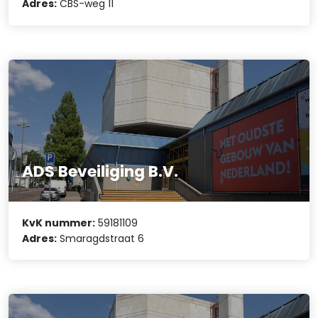
Adres:
CBS-weg 11
ADS Beveiliging B.V.
KvK nummer:
59181109
Adres:
Smaragdstraat 6