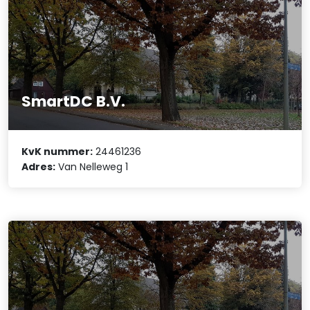
SmartDC B.V.
KvK nummer:
24461236
Adres:
Van Nelleweg 1