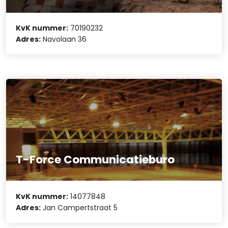
KvK nummer:
70190232
Adres:
Navolaan 36
T-Force Communicatieburo
KvK nummer:
14077848
Adres:
Jan Campertstraat 5