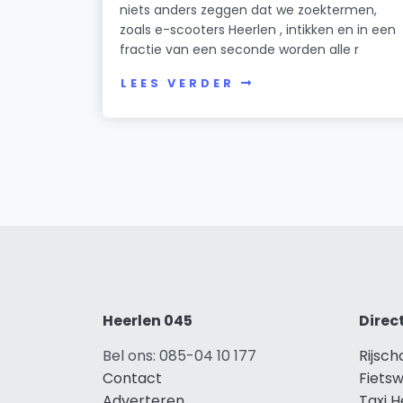
niets anders zeggen dat we zoektermen,
zoals e-scooters Heerlen , intikken en in een
fractie van een seconde worden alle r
LEES VERDER
Heerlen 045
Direc
Bel ons: 085-04 10 177
Rijsch
Contact
Fietsw
Adverteren
Taxi H