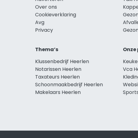
Over ons
Kappe
Cookieverklaring
Gezon
Avg
Afvall
Privacy
Gezon
Thema’s
Onze 
Klussenbedrijf Heerlen
Keuke
Notarissen Heerlen
Vca H
Taxateurs Heerlen
Kledi
Schoonmaakbedrijf Heerlen
Websi
Makelaars Heerlen
Sport