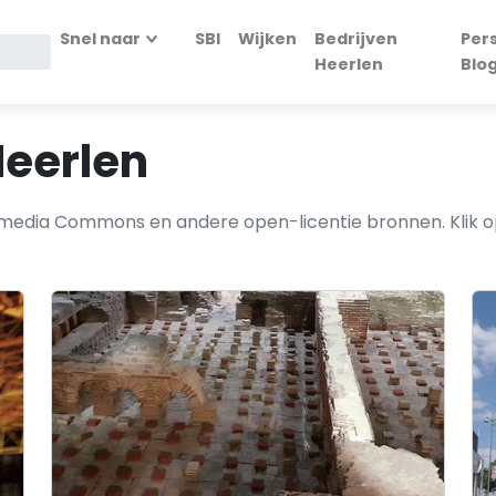
Snel naar
SBI
Wijken
Bedrijven
Per
Heerlen
Blo
Heerlen
kimedia Commons en andere open-licentie bronnen. Klik op