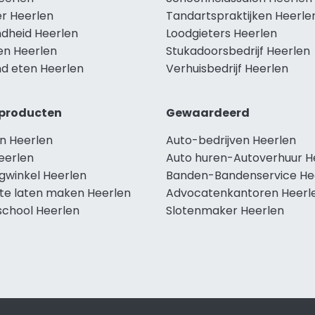
r Heerlen
Tandartspraktijken Heerle
dheid Heerlen
Loodgieters Heerlen
en Heerlen
Stukadoorsbedrijf Heerlen
d eten Heerlen
Verhuisbedrijf Heerlen
producten
Gewaardeerd
n Heerlen
Auto-bedrijven Heerlen
eerlen
Auto huren-Autoverhuur H
ngwinkel Heerlen
Banden-Bandenservice He
te laten maken Heerlen
Advocatenkantoren Heerl
school Heerlen
Slotenmaker Heerlen