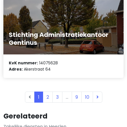
Stichting Administratiekantoor
Gentinus
KvK nummer:
14075628
Adres:
Akerstraat 64
1
2
3
...
9
10
Gerelateerd
Zakelijke diensten in Heerlen