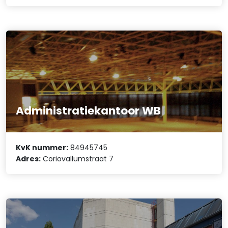
Administratiekantoor WB
KvK nummer:
84945745
Adres:
Coriovallumstraat 7