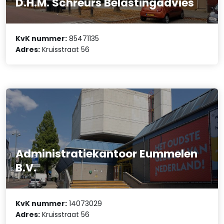
D.H.M. Schreurs Belastingadvies
KvK nummer:
85471135
Adres:
Kruisstraat 56
Administratiekantoor Eummelen
B.V.
KvK nummer:
14073029
Adres:
Kruisstraat 56