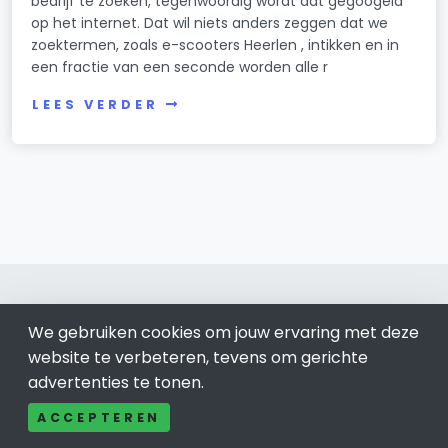
bedrijf te zoeken, tegenwoordig wordt dat gegoogeld
op het internet. Dat wil niets anders zeggen dat we
zoektermen, zoals e-scooters Heerlen , intikken en in
een fractie van een seconde worden alle r
LEES VERDER
We gebruiken cookies om jouw ervaring met deze
website te verbeteren, tevens om gerichte
Heerlen 045
advertenties te tonen.
Bel ons: 085-04 10 177
ACCEPTEREN
Contact