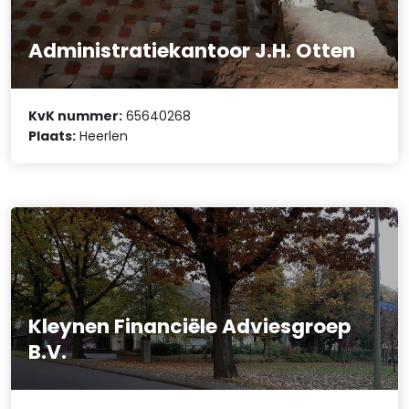
Administratiekantoor J.H. Otten
KvK nummer:
65640268
Plaats:
Heerlen
Kleynen Financiële Adviesgroep
B.V.