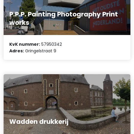
P.P.P. Painting Photography Print
works
KvK nummer:
57950342
Adres:
Gringelstraat 9
Wadden drukkerij