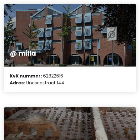
@ milla
KvK nummer:
62822616
Adres:
Unescostraat 144