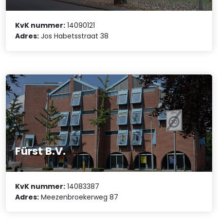
KvK nummer:
14090121
Adres:
Jos Habetsstraat 38
Fürst B.V.
KvK nummer:
14083387
Adres:
Meezenbroekerweg 87