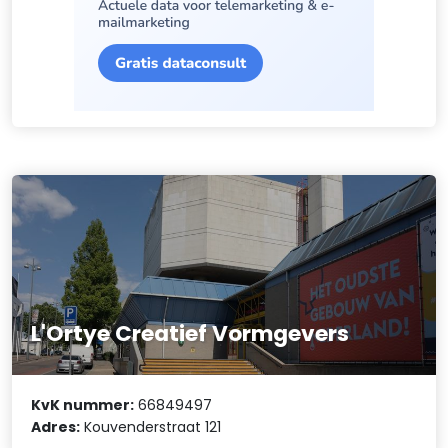
L'Ortye Creatief Vormgevers
KvK nummer:
66849497
Adres:
Kouvenderstraat 121