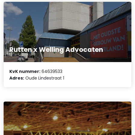
Rutten x Welling Advocaten
KvK nummer:
64639533
Adres:
Oude Lindestraat 1