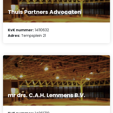
Thuis Partners Advocaten
KvK nummer:
14110632
Adres:
Tempsplein 21
mr drs. C.A.H. Lemmens B.V.