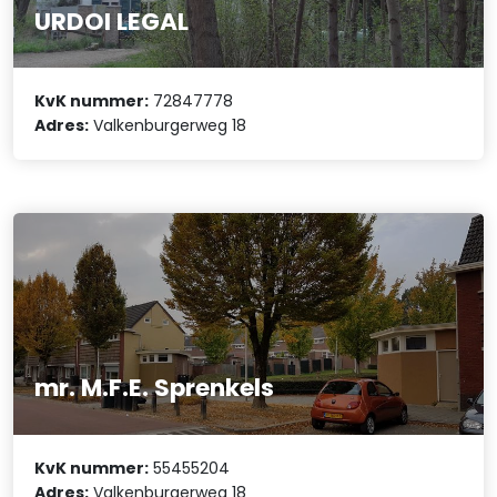
URDOI LEGAL
KvK nummer:
72847778
Adres:
Valkenburgerweg 18
mr. M.F.E. Sprenkels
KvK nummer:
55455204
Adres:
Valkenburgerweg 18