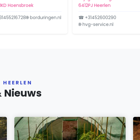
3KD Hoensbroek
6412PJ Heerlen
31455216728
🌐 borduringen.nl
☎ +31452600290
🌐 hvg-service.nl
R HEERLEN
& Nieuws