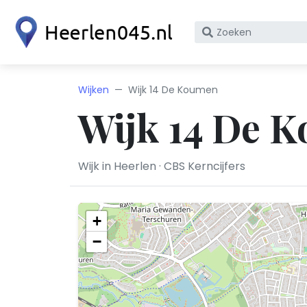
Zoek
op
bedrijfsnaam
of
Wijken
Wijk 14 De Koumen
KvK
Wijk 14 De 
nummer
Wijk in Heerlen · CBS Kerncijfers
+
−