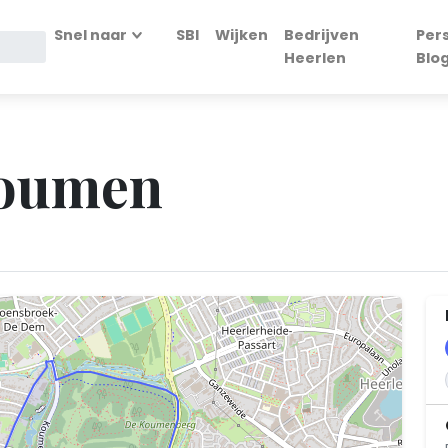
Snel naar
SBI
Wijken
Bedrijven
Per
Heerlen
Blo
Koumen