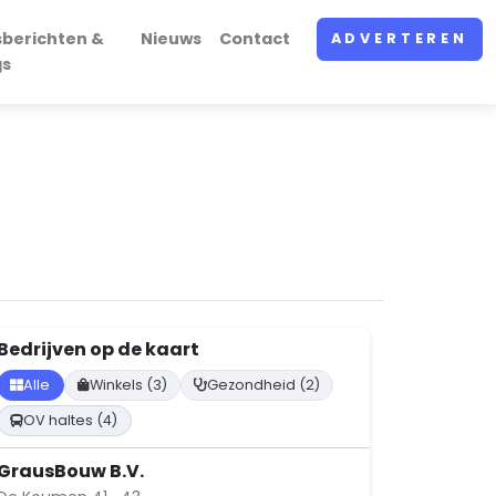
sberichten &
Nieuws
Contact
ADVERTEREN
gs
Bedrijven op de kaart
Alle
Winkels (3)
Gezondheid (2)
OV haltes (4)
GrausBouw B.V.