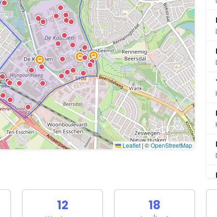
Leaflet
|
©
OpenStreetMap
12
18