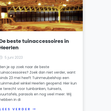
De Koumen 72
AE Exploitatie B.V.
Economiestraat 13 Unit 17
Facility Heuvelland B.V.
Wijngaardsweg 12
De beste tuinaccessoires in
JP Truck Repair B.V.
Heerlen
De Koumen 92
Kabeldirect B.V.
5 juni 2023
De Koumen 86
Ben je op zoek naar de beste
tuinaccessoires? Zoek dan niet verder, want
Müller schoonmaakbedrijf
sinds 23 mei heeft Tuinmeubelshop een
Economiestraat 47 B
tuinmeubel winkel Heerlen geopend. Hier kun
je terecht voor tuinbanken, tuinsets,
PMS Vastgoed III B.V.
vuurtafels, parasols en nog veel meer. Wij
Handelsstraat 2
hebben in di
Van Hooren Echo Holding B.V.
LEES VERDER