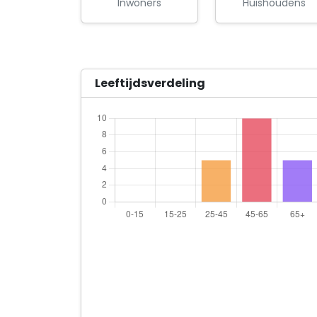
Inwoners
Huishoudens
Leeftijdsverdeling