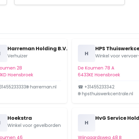
Harreman Holding B.V.
HPS Thuiswerkce
H
H
Verhuizer
Winkel voor vervoe
Koumen 28
De Koumen 78 A
3KD Hoensbroek
6433KE Hoensbroek
31455233333
🌐 harreman.nl
☎ +31455233342
🌐 hpsthuiswerkcentrale.nl
Hoekstra
HvG Service Hold
H
H
Winkel voor gevelborden
Koumen 46
Wijngaardsweg 48 B