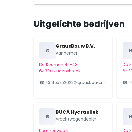
Uitgelichte bedrijven
GrausBouw B.V.
G
Aannemer
De Koumen 41 -43
De 
6433KG Hoensbroek
643
☎ +31455252623
🌐 grausbouw.nl
☎ +
BUCA Hydrauliek
B
Vrachtwagendealer
Koumenweg 5
De 