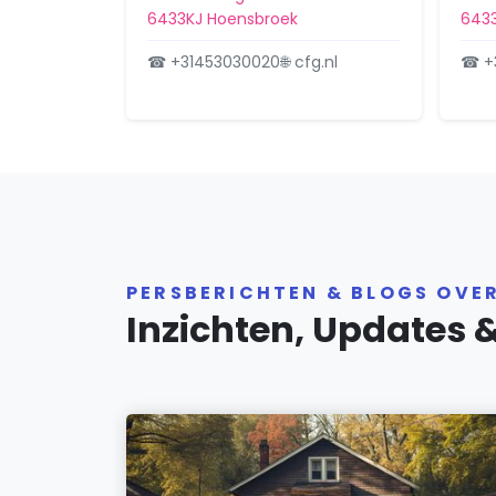
6433KJ Hoensbroek
643
☎ +31453030020
🌐 cfg.nl
☎ +
PERSBERICHTEN & BLOGS OVE
Inzichten, Updates 