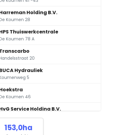
De Koumen 41 -43
Harreman Holding B.V.
De Koumen 28
HPS Thuiswerkcentrale
De Koumen 78 A
Transcarbo
Handelsstraat 20
BUCA Hydrauliek
Koumenweg 5
Hoekstra
De Koumen 46
HvG Service Holding B.V.
Wijngaardsweg 48 B
153,0ha
M.J. Gransier B.V.