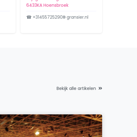
Industriestraat 29
6433KA Hoensbroek
HemiGlass B.V.
☎ +31455725290
🌐 gransier.nl
Economiestraat 1 A
Itsaraphaap B.V.
Wijngaardsweg 22
Linexstore B.V.
De Koumen 98
Moonshine Europe Trading Company B.V.
Nijverheidsstraat 10
Bekijk alle artikelen
Nick's Car Care
Economiestraat 47 c
S.O. Care & Assets
Economiestraat 39 BU40 Unit 40
Vastgoed Hoensbroek II B.V.