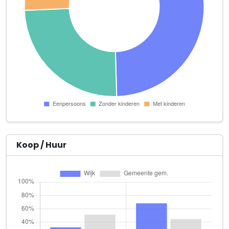
Vasco da Gamastraat 1
Klasse Apart Events
Columbusstraat 1
L.J. Kleintjens-Bellefroid en Zoon
Keekstraat 55
MA Service Heerlen
Ganzeweide 165
Perry Cörvers wandafwerking en spackspuitbedrijf
Europalaan 3
Koop / Huur
Robek Reibekuchen
Kampstraat 111
Schaefer Auto's & Zn
Kampstraat 145
Beauty Home & Lashes S