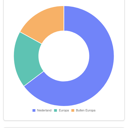
Carisven 10
Global Tolkdiensten
Sparstraat 8
La cave du boulanger
Eikstraat 37
PostMO Transport en Installatie
Ganzeweide 30
R. Jennekens schilders- en klussenbedrijf
Passartweg 35 B
SoLo Cool
Iepenstraat 3
Stormika B.V.
Carisven 10
Tandprothetische Praktijk Hoogsteder