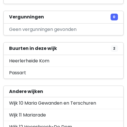
Lokerstraat 14
My Footcare
Vergunningen
0
Gravenstraat 7
Geen vergunningen gevonden
Buurten in deze wijk
2
Heerlerheide Kom
Passart
Andere wijken
Wijk 10 Maria Gewanden en Terschuren
Wijk 11 Mariarade
Wijk 12 Hoensbroek-De Dem