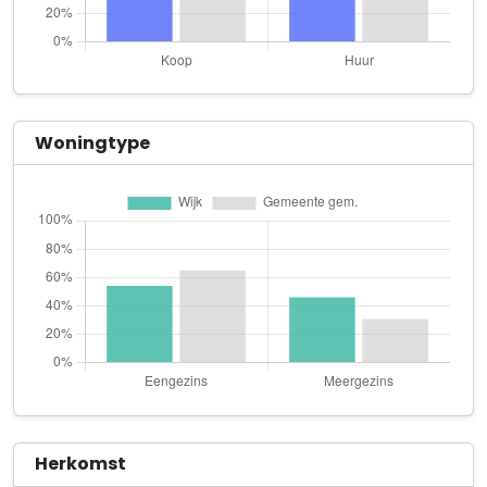
Netelstraat 12
BESKA Elektro en Infra
Kampstraat 124
Brands allround
Woningtype
Eikstraat 160
BvH Las & Inspectie Techniek
Iepenstraat 6
Café Carboon
Ganzeweide 38
DM Carservice
Ganzeweide 141 hal 3-4
Duitch Holding B.V.
Eikstraat 66
Herkomst
FIBITO Holding B.V.