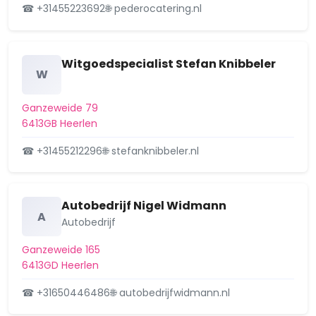
Wijk 33 Heerlen-Centrum
☎ +31455223692
🌐 pederocatering.nl
Wijk 34 Eikenderveld
Witgoedspecialist Stefan Knibbeler
Wijk 35 Woonboulevard-Ten Esschen
W
Wijk 36 Welten-Benzenrade
Ganzeweide 79
6413GB Heerlen
Wijk 37 Bekkerveld
☎ +31455212296
🌐 stefanknibbeler.nl
Wijk 38 Caumerveld-Douve Weien
Wijk 39 Molenberg
Autobedrijf Nigel Widmann
A
Wijk 40 Heerlerbaan-Centrum
Autobedrijf
Wijk 41 Heerlerbaan-Schil
Ganzeweide 165
6413GD Heerlen
Wijk 42 De Beitel
☎ +31650446486
🌐 autobedrijfwidmann.nl