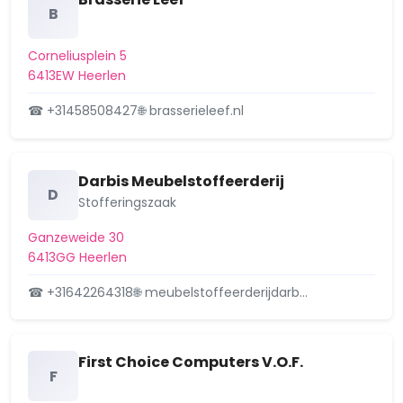
B
Corneliusplein 5
6413EW Heerlen
☎ +31458508427
🌐 brasserieleef.nl
Darbis Meubelstoffeerderij
D
Stofferingszaak
Ganzeweide 30
6413GG Heerlen
☎ +31642264318
🌐 meubelstoffeerderijdarb…
First Choice Computers V.O.F.
F