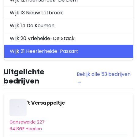
Wijk 13 Nieuw Lotbroek
Wijk 14 De Koumen
Wijk 20 Vrieheide-De Stack
Wijk 21 Heerlerheide-Passart
Wijk 22 Heksenberg
Uitgelichte
Bekijk alle 53 bedrijven
Wijk 23 De Hei
bedrijven
→
Wijk 24 Rennemig-Beersdal
Wijk 30 Zeswegen-Nieuw Husken
't Versappeltje
'
Wijk 31 Schandelen-Grasbroek
Ganzeweide 227
Wijk 32 Meezenbroek-Schaesbergerveld
6413GE Heerlen