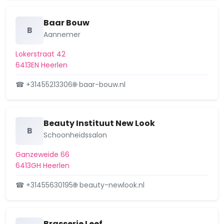
Baar Bouw
B
Aannemer
Lokerstraat 42
6413EN Heerlen
☎ +31455213306
🌐 baar-bouw.nl
Beauty Instituut New Look
B
Schoonheidssalon
Ganzeweide 66
6413GH Heerlen
☎ +31455630195
🌐 beauty-newlook.nl
Brasserie Leef