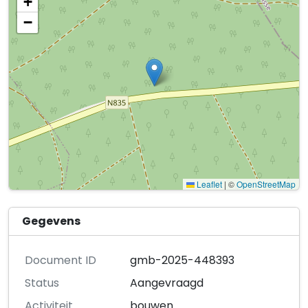
+
−
Leaflet
|
©
OpenStreetMap
Gegevens
Document ID
gmb-2025-448393
Status
Aangevraagd
Activiteit
bouwen