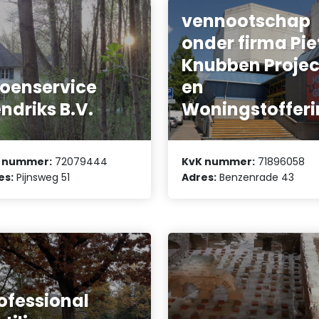
vennootschap
onder firma Pie
Knubben Projec
oenservice
en
ndriks B.V.
Woningstoffer
 nummer:
72079444
KvK nummer:
71896058
es:
Pijnsweg 51
Adres:
Benzenrade 43
ofessional