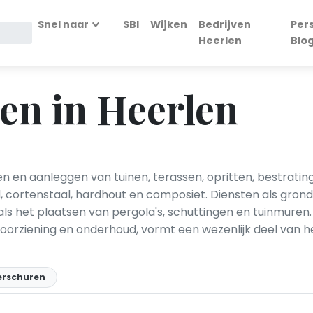
Snel naar
SBI
Wijken
Bedrijven
Per
Heerlen
Blo
en in Heerlen
 en aanleggen van tuinen, terassen, opritten, bestratin
nd, cortenstaal, hardhout en composiet. Diensten als grond
als het plaatsen van pergola's, schuttingen en tuinmuren
orziening en onderhoud, vormt een wezenlijk deel van h
erschuren