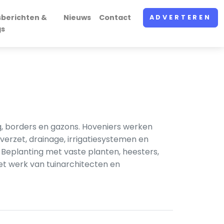
sberichten &
Nieuws
Contact
ADVERTEREN
gs
g, borders en gazons. Hoveniers werken
verzet, drainage, irrigatiesystemen en
. Beplanting met vaste planten, heesters,
et werk van tuinarchitecten en