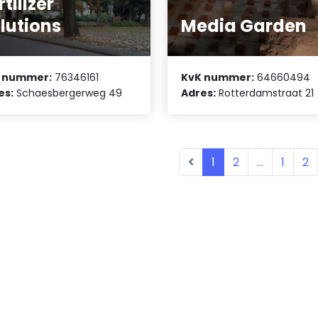
rtilizer
lutions
Media Garden
 nummer:
76346161
KvK nummer:
64660494
es:
Schaesbergerweg 49
Adres:
Rotterdamstraat 21
1
2
...
1
2