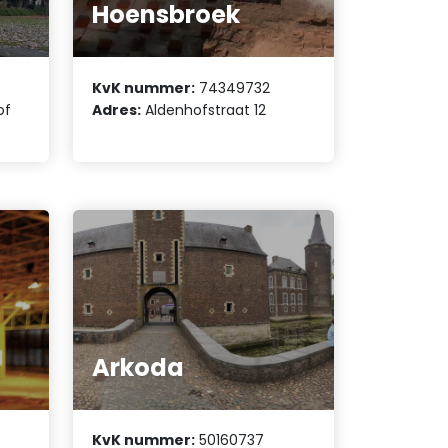
Hoensbroek
KvK nummer:
74349732
of
Adres:
Aldenhofstraat 12
Arkoda
KvK nummer:
50160737