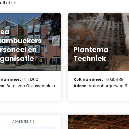
ultaten
hea
aambuckers
rsoneel en
Plantema
ganisatie
Techniek
 nummer:
14121200
KvK nummer:
14035489
es:
Burg. van Grunsvenplein
Adres:
Valkenburgerweg 9
ADVERTENTIE