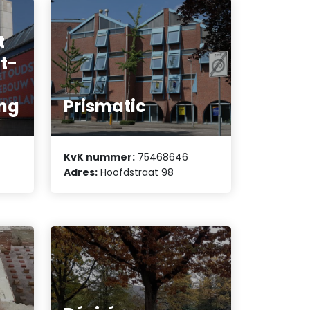
t
t-
ing
Prismatic
KvK nummer:
75468646
Adres:
Hoofdstraat 98