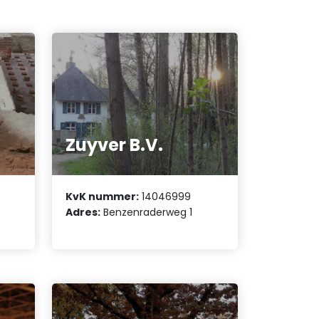
Zuyver B.V.
KvK nummer:
14046999
Adres:
Benzenraderweg 1