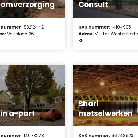
omverzorging
Consult
 nummer:
83212442
KvK nummer:
14104905
es:
Voltalaan 26
Adres:
V H tot Westerflierh
35
Shari
in a-part
metselwerken
 nummer:
14073278
KvK nummer:
66748623