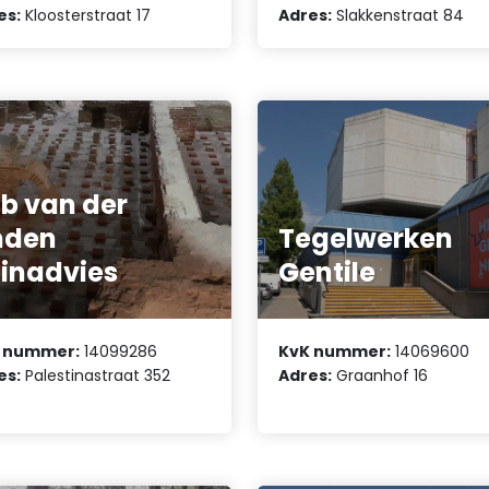
es:
Kloosterstraat 17
Adres:
Slakkenstraat 84
b van der
nden
Tegelwerken
inadvies
Gentile
 nummer:
14099286
KvK nummer:
14069600
es:
Palestinastraat 352
Adres:
Graanhof 16