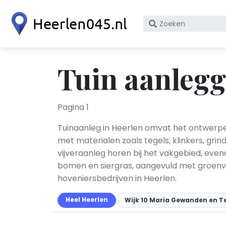
Zoek
op
bedrijfsnaam
of
Tuin aanlegg
KvK
nummer
Pagina 1
Tuinaanleg in Heerlen omvat het ontwerpen
met materialen zoals tegels, klinkers, gri
vijveraanleg horen bij het vakgebied, even
bomen en siergras, aangevuld met groenvo
hoveniersbedrijven in Heerlen.
Heel Heerlen
Wijk 10 Maria Gewanden en T