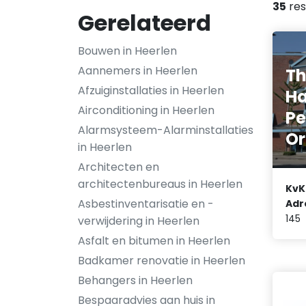
35
res
Gerelateerd
Bouwen in Heerlen
Aannemers in Heerlen
T
Afzuiginstallaties in Heerlen
H
Airconditioning in Heerlen
Pe
Alarmsysteem-Alarminstallaties
Or
in Heerlen
Architecten en
architectenbureaus in Heerlen
KvK
Asbestinventarisatie en -
Adr
145
verwijdering in Heerlen
Asfalt en bitumen in Heerlen
Badkamer renovatie in Heerlen
Behangers in Heerlen
Bespaaradvies aan huis in