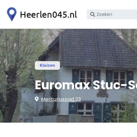
Zoek
op
bedrijfsnaam
of
KvK
nummer
Kluizen
Euromax Stuc-Sc
Mercuriuspad 23