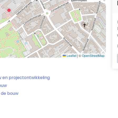
Leaflet
|
©
OpenStreetMap
w en projectontwikkeling
bouw
 de bouw